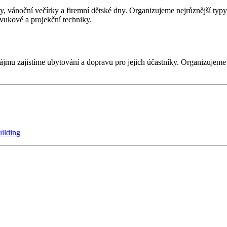
, vánoční večírky a firemní dětské dny. Organizujeme nejrůznější typy 
zvukové a projekční techniky.
zájmu zajistíme ubytování a dopravu pro jejich účastníky. Organizujem
ilding