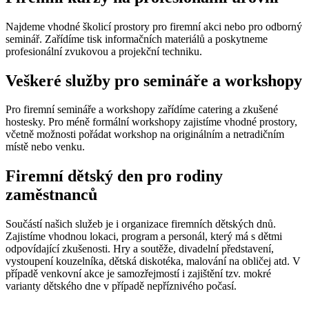
Najdeme vhodné školicí prostory pro firemní akci nebo pro odborný
seminář. Zařídíme tisk informačních materiálů a poskytneme
profesionální zvukovou a projekční techniku.
Veškeré služby pro semináře a workshopy
Pro firemní semináře a workshopy zařídíme catering a zkušené
hostesky. Pro méně formální workshopy zajistíme vhodné prostory,
včetně možnosti pořádat workshop na originálním a netradičním
místě nebo venku.
Firemní dětský den pro rodiny
zaměstnanců
Součástí našich služeb je i organizace firemních dětských dnů.
Zajistíme vhodnou lokaci, program a personál, který má s dětmi
odpovídající zkušenosti. Hry a soutěže, divadelní představení,
vystoupení kouzelníka, dětská diskotéka, malování na obličej atd. V
případě venkovní akce je samozřejmostí i zajištění tzv. mokré
varianty dětského dne v případě nepříznivého počasí.