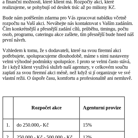
a finanční možnosti, které klient má. Rozpočty akcí, které
realizujeme, se pohybují od desítek tisíc až po miliony Kč.
Bude nám potěšením zdarma pro Vás zpracovat nabídku včetně
rozpočtu na Vaší akci. Neváhejte nás kontaktovat s Vaším zadáním.
Čím konkrétnější a přesnější zadání cílů, průběhu, timingu, počtu
osob, programu, cateringu akce zašlete, tím přesnější bude hned náš
první návrh.
Vzhledem k tomu, že s dodavateli, které na svou firemní akci
potřebujete, spolupracujeme dlouhodobě, máme s nimi nastaveny
velmi výhodné podmínky spolupráce. I proto se velmi často stává,
že i když klient využívá služeb naší agentury, v celkovém součtu
zaplatí za svou firemní akci méně, než když si jí organizuje ve své
vlastní režii. O úspoře času, komfortu a profesionalitě ani nemluvě.
Rozpočet akce
Agenturní provize
1.
do 250.000,- Kč
15%
2.
250.000,- Kč - 500.000,- Kč
12%