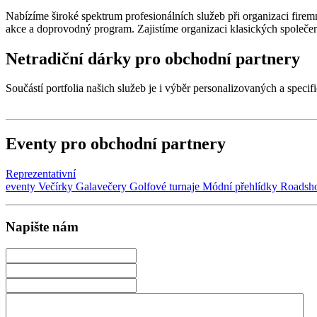
Nabízíme široké spektrum profesionálních služeb při organizaci firem
akce a doprovodný program. Zajistíme organizaci klasických společens
Netradiční dárky pro obchodní partnery
Součástí portfolia našich služeb je i výběr personalizovaných a speci
Eventy pro obchodní partnery
Reprezentativní
eventy
Večírky
Galavečery
Golfové turnaje
Módní přehlídky
Roadsh
Napište nám